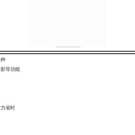
人种
留影等功能
省力省时