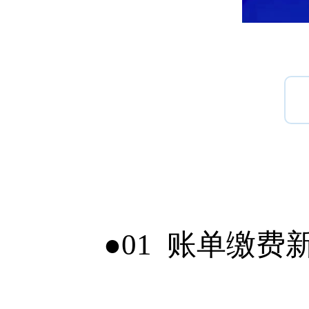
●
01
账单缴费