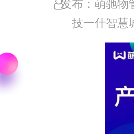
发布：萌驰物
技一什智慧